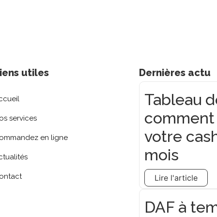
iens utiles
Dernières actu
Tableau de
ccueil
comment le
os services
votre cas
ommandez en ligne
mois
ctualités
ontact
Lire l'article
DAF à tem