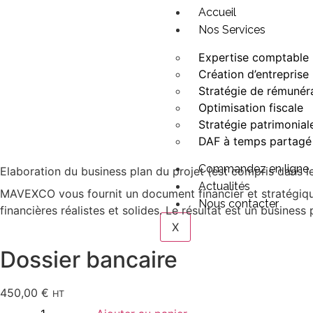
Accueil
Nos Services
Expertise comptable
Création d’entreprise
Stratégie de rémunér
Optimisation fiscale
Stratégie patrimonial
DAF à temps partagé
Commandez en ligne
Elaboration du business plan du projet (est compris dans l
Actualités
MAVEXCO vous fournit un document financier et stratégique
Nous contacter
financières réalistes et solides. Le résultat est un busines
X
Dossier bancaire
450,00
€
HT