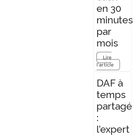
en 30
minutes
par
mois
Lire
l'article
DAF à
temps
partagé
:
l’expert